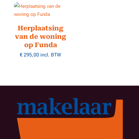
Herplaatsing
van de woning
op Funda
€
295,00
incl. BTW