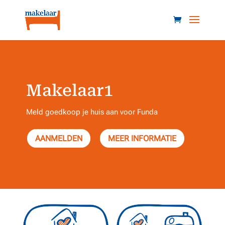
Makelaar1
Meld goedkoop je huis aan voor Funda
AANMELDEN
MEER INFORMATIE