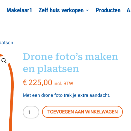
Makelaar1
Zelf huis verkopen
Producten
A
laatsen
Drone foto’s maken
en plaatsen
€
225,00
incl. BTW
Met een drone foto trek je extra aandacht.
Drone
TOEVOEGEN AAN WINKELWAGEN
foto's
maken