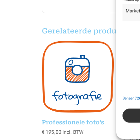
Market
Gerelateerde producten
Beheer 726
Professionele foto’s
Extr
type)
€
195,00
incl. BTW
€
25,0