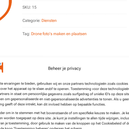
en
plaatsen
SKU:
15
aantal
Categorie:
Diensten
Tag:
Drone foto's maken en plaatsen
Beheer je privacy
e ervaringen te bieden, gebruiken wij en onze partners technologieën zoals cookie
 over het apparaat op te slaan en/of te openen. Toestemming voor deze technologieën
rtners in staat om persoonlijke gegevens zoals surfgedrag of unieke ID's op deze site
en om gepersonaliseerde en niet-gepersonaliseerde advertenties te tonen. Als u gee
o echt iets toe. Bijvoorbeeld om de sfeer te proeven van
g geeft of deze intrekt, kan dit invloed hebben op bepaalde functies.
ken bij een landgoed op een groot perceel. Het geeft
nder om in te stemmen met het bovenstaande of om specifieke keuzes te maken. Je k
 extra informatie aan potentiële kopers. Sowieso trekt
en worden toegepast op deze site. Je kunt je instellingen te allen tijde wijzigen, inclus
van je toestemming, door gebruik te maken van de knoppen op het Cookiebeleid of d
een drone foto presenteert.
p de knop 'Toestemming beheren' onderaan het scherm.