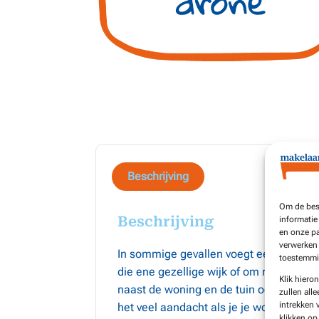
Beschrijving
Om de best
Beschrijving
informatie
en onze pa
verwerken 
In sommige gevallen voegt een drone fot
toestemmin
die ene gezellige wijk of om
rond te kij
Klik hiero
naast de woning en de tuin ook handige
zullen alle
intrekken 
het veel aandacht als je je woning met 
klikken o