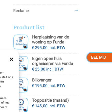
Reclame
Product list
Herplaatsing van de
woning op Funda
€
295,00
incl. BTW
BEL MIJ
Eigen open huis
organiseren via Funda
€
25,00
incl. BTW
s om
 stelt ons
Blikvanger
 te
€
195,00
incl. BTW
n
euzes
Toppositie (maand)
ief het
€
145,00
incl. BTW
oor te