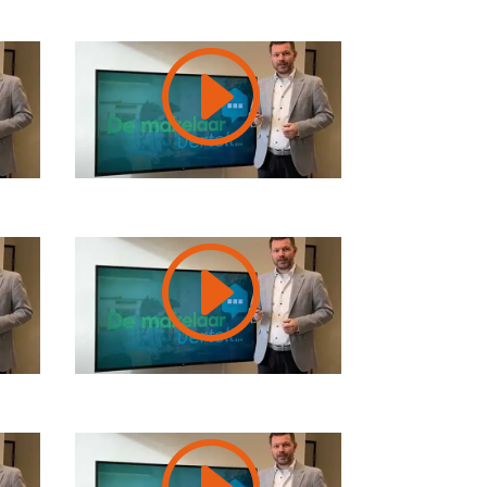
I
I
I