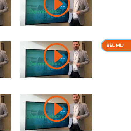
I
I
BEL MIJ
I