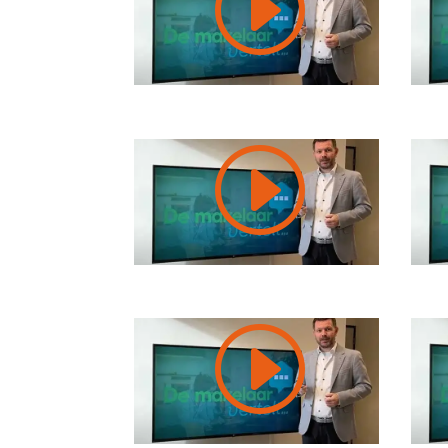
I
I
I