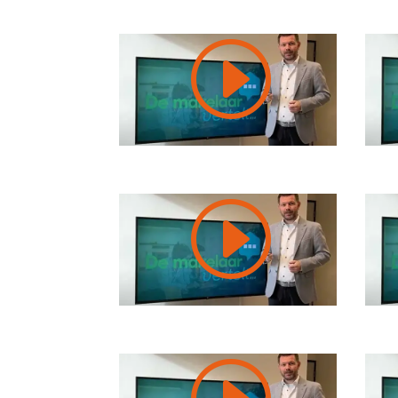
I
I
I