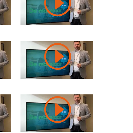
I
I
I