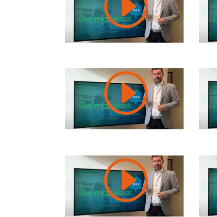
I
I
I