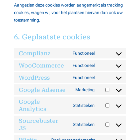
Aangezien deze cookies worden aangemerkt als tracking
cookies, vragen wij voor het plaatsen hiervan dan ook uw
toestemming.
6. Geplaatste cookies
Complianz
Functioneel
Consent
to
WooCommerce
Functioneel
Consent
service
to
WordPress
Functioneel
complianz
Consent
service
to
Google Adsense
Marketing
woocommerce
Consent
service
to
Google
wordpress
Statistieken
Analytics
service
Consent
google-
to
Sourcebuster
adsense
service
Statistieken
JS
Consent
google-
to
analytics