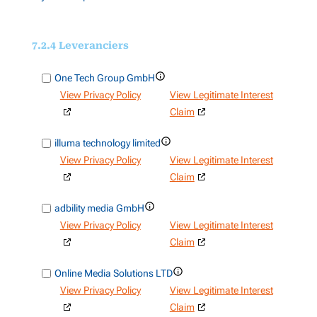
7.2.4 Leveranciers
Toon
One Tech Group GmbH
details
View Privacy Policy
View Legitimate Interest
voor
Claim
One
Toon
illuma technology limited
Tech
details
View Privacy Policy
View Legitimate Interest
Group
voor
Claim
GmbH
illuma
Toon
adbility media GmbH
technology
details
View Privacy Policy
View Legitimate Interest
limited
voor
Claim
adbility
Toon
Online Media Solutions LTD
media
details
View Privacy Policy
View Legitimate Interest
GmbH
voor
Claim