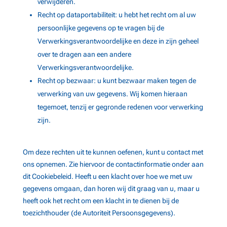
verwijderen.
Toon
Adverline
Niet-TCF-leverancier
Recht op dataportabiliteit: u hebt het recht om al uw
details
View Privacy Policy
View Legitimate Interest
voor
persoonlijke gegevens op te vragen bij de
Claim
Adverline
Verwerkingsverantwoordelijke en deze in zijn geheel
over te dragen aan een andere
Toon
Artsai
Niet-TCF-leverancier
details
Verwerkingsverantwoordelijke.
View Privacy Policy
View Legitimate Interest
voor
Recht op bezwaar: u kunt bezwaar maken tegen de
Claim
Artsai
verwerking van uw gegevens. Wij komen hieraan
Toon
tegemoet, tenzij er gegronde redenen voor verwerking
Akamai
Niet-TCF-leverancier
details
zijn.
View Privacy Policy
View Legitimate Interest
voor
Claim
Akamai
Om deze rechten uit te kunnen oefenen, kunt u contact met
Toon
Arbigo Inc.
Niet-TCF-leverancier
ons opnemen. Zie hiervoor de contactinformatie onder aan
details
View Privacy Policy
View Legitimate Interest
dit Cookiebeleid. Heeft u een klacht over hoe we met uw
voor
Claim
gegevens omgaan, dan horen wij dit graag van u, maar u
Arbigo
heeft ook het recht om een klacht in te dienen bij de
Inc.
Toon
Meta
Niet-TCF-leverancier
toezichthouder (de Autoriteit Persoonsgegevens).
details
View Privacy Policy
View Legitimate Interest