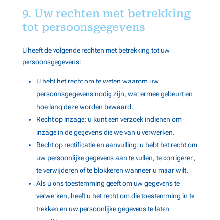
adbility
9. Uw rechten met betrekking
online
Toon
Eacnur
Niet-TCF-leverancier
tot persoonsgegevens
GmbH
details
View Privacy Policy
View Legitimate Interest
voor
Claim
U heeft de volgende rechten met betrekking tot uw
Eacnur
persoonsgegevens:
Toon
AdPredictive
Niet-TCF-leverancier
U hebt het recht om te weten waarom uw
details
View Privacy Policy
View Legitimate Interest
persoonsgegevens nodig zijn, wat ermee gebeurt en
voor
Claim
hoe lang deze worden bewaard.
AdPredictive
Recht op inzage: u kunt een verzoek indienen om
Toon
Adriver
Niet-TCF-leverancier
inzage in de gegevens die we van u verwerken.
details
View Privacy Policy
View Legitimate Interest
Recht op rectificatie en aanvulling: u hebt het recht om
voor
Claim
uw persoonlijke gegevens aan te vullen, te corrigeren,
Adriver
te verwijderen of te blokkeren wanneer u maar wilt.
Toon
Adtelligence
Niet-TCF-leverancier
Als u ons toestemming geeft om uw gegevens te
details
View Privacy Policy
View Legitimate Interest
verwerken, heeft u het recht om die toestemming in te
voor
Claim
Adtelligence
trekken en uw persoonlijke gegevens te laten