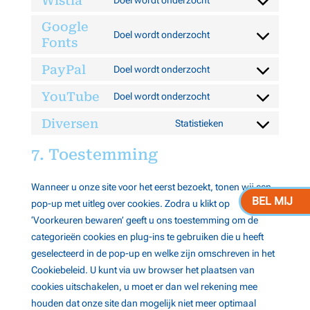
Wistia
Doel wordt onderzocht
service
Consent
sourcebuster-
to
Google
Doel wordt onderzocht
js
Fonts
service
Consent
wistia
to
PayPal
Doel wordt onderzocht
service
Consent
google-
to
YouTube
Doel wordt onderzocht
Consent
fonts
service
to
Diversen
Statistieken
paypal
Consent
service
to
7. Toestemming
youtube
service
diversen
Wanneer u onze site voor het eerst bezoekt, tonen wij een
BEL MIJ
pop-up met uitleg over cookies. Zodra u klikt op
‘Voorkeuren bewaren’ geeft u ons toestemming om de
categorieën cookies en plug-ins te gebruiken die u heeft
geselecteerd in de pop-up en welke zijn omschreven in het
Cookiebeleid. U kunt via uw browser het plaatsen van
cookies uitschakelen, u moet er dan wel rekening mee
houden dat onze site dan mogelijk niet meer optimaal