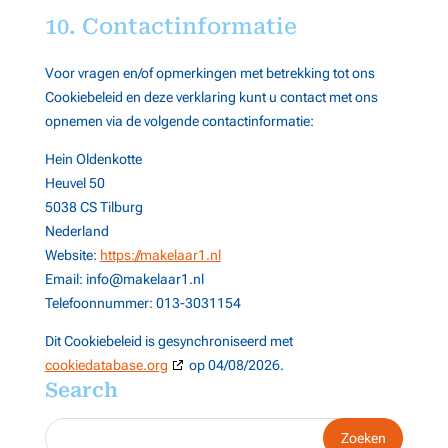
voor
Claim
10. Contactinformatie
Meta
Toon
Aunica
Niet-TCF-leverancier
Voor vragen en/of opmerkingen met betrekking tot ons
details
Cookiebeleid en deze verklaring kunt u contact met ons
View Privacy Policy
View Legitimate Interest
voor
opnemen via de volgende contactinformatie:
Claim
Aunica
Hein Oldenkotte
Toon
Booking.com
Niet-TCF-leverancier
Heuvel 50
details
View Privacy Policy
View Legitimate Interest
5038 CS Tilburg
voor
Claim
Nederland
Booking.com
Website:
https://makelaar1.nl
Toon
direct interactive
Niet-TCF-leverancier
Email:
info@
makelaar1.nl
details
View Privacy Policy
View Legitimate Interest
Telefoonnummer: 013-3031154
voor
Claim
Dit Cookiebeleid is gesynchroniseerd met
direct
cookiedatabase.org
op 04/08/2026.
interactive
Toon
C3 Metrics
Niet-TCF-leverancier
Search
details
View Privacy Policy
View Legitimate Interest
voor
Claim
C3