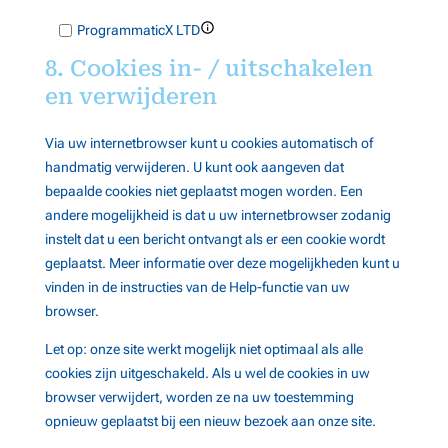
Online
Toon
ProgrammaticX LTD
Media
details
View Privacy Policy
View Legitimate Interest
Solutions
8. Cookies in- / uitschakelen
voor
Claim
LTD
en verwijderen
ProgrammaticX
Toon
Target Better Inc
LTD
Via uw internetbrowser kunt u cookies automatisch of
details
View Privacy Policy
View Legitimate Interest
handmatig verwijderen. U kunt ook aangeven dat
voor
Claim
bepaalde cookies niet geplaatst mogen worden. Een
Target
Toon
GetmediaMX LLC
andere mogelijkheid is dat u uw internetbrowser zodanig
Better
details
View Privacy Policy
View Legitimate Interest
instelt dat u een bericht ontvangt als er een cookie wordt
Inc
voor
Claim
geplaatst. Meer informatie over deze mogelijkheden kunt u
GetmediaMX
vinden in de instructies van de Help-functie van uw
Toon
WNSDY Media AB
LLC
browser.
details
View Privacy Policy
View Legitimate Interest
Let op: onze site werkt mogelijk niet optimaal als alle
voor
Claim
cookies zijn uitgeschakeld. Als u wel de cookies in uw
WNSDY
browser verwijdert, worden ze na uw toestemming
Toon
adbility online GmbH
Media
opnieuw geplaatst bij een nieuw bezoek aan onze site.
details
View Privacy Policy
View Legitimate Interest
AB
voor
Claim