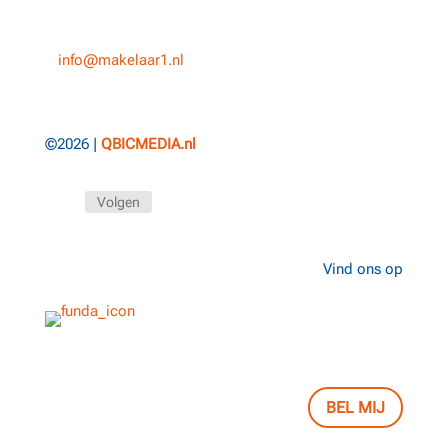
T
013-3031154
E
info@makelaar1.nl
©2026 |
QBICMEDIA.nl
Volgen
Vind ons op
BEL MIJ