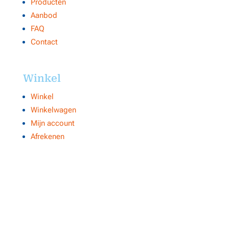
Producten
Aanbod
FAQ
Contact
Winkel
Winkel
Winkelwagen
Mijn account
Afrekenen
Contacts
Makelaar 1
NVM internetmakelaar Centrale Organisatie
Heuvel 50
5038 CS, Tilburg